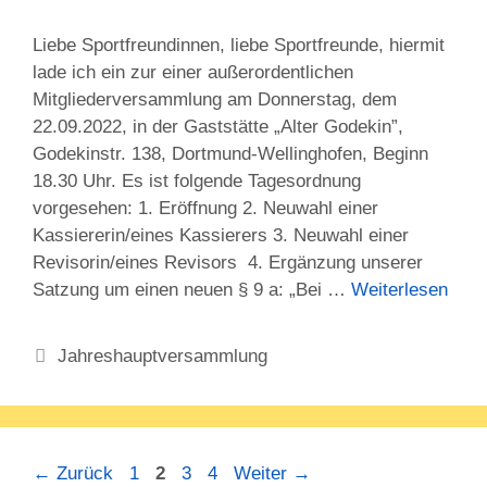
Liebe Sportfreundinnen, liebe Sportfreunde, hiermit
lade ich ein zur einer außerordentlichen
Mitgliederversammlung am Donnerstag, dem
22.09.2022, in der Gaststätte „Alter Godekin”,
Godekinstr. 138, Dortmund-Wellinghofen, Beginn
18.30 Uhr. Es ist folgende Tagesordnung
vorgesehen: 1. Eröffnung 2. Neuwahl einer
Kassiererin/eines Kassierers 3. Neuwahl einer
Revisorin/eines Revisors 4. Ergänzung unserer
Satzung um einen neuen § 9 a: „Bei …
Weiterlesen
Kategorien
Jahreshauptversammlung
Seite
Seite
Seite
Seite
←
Zurück
1
2
3
4
Weiter
→