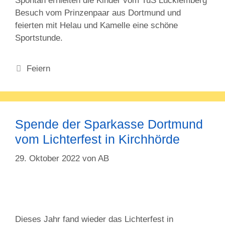
Spontan erhielten die Kinder vom TuS Lücklemberg
Besuch vom Prinzenpaar aus Dortmund und
feierten mit Helau und Kamelle eine schöne
Sportstunde.
Kategorien
Feiern
Spende der Sparkasse Dortmund
vom Lichterfest in Kirchhörde
29. Oktober 2022
von
AB
Dieses Jahr fand wieder das Lichterfest in